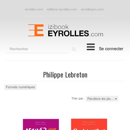
eyrolles.com
editions-eyrolles.com
eyrollespro.com
Rechercher
Se connecter
sur
le
site
Philippe Lebreton
Formats numériques
Trier par :
Parutions les plu…