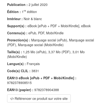
Publication :
2 juillet 2020
re
Édition :
1
édition
Intérieur :
Noir & blanc
Support(s) :
eBook [ePub + PDF + Mobi/Kindle], eBook
Contenu(s) :
ePub, PDF, Mobi/Kindle
Protection(s) :
Marquage social (ePub), Marquage social
(PDF), Marquage social (Mobi/Kindle)
Taille(s) :
1,25 Mo (ePub), 3,37 Mo (PDF), 3,01 Mo
(Mobi/Kindle)
Langue(s) :
Français
Code(s) CLIL :
3831
EAN13 eBook [ePub + PDF + Mobi/Kindle] :
9782378908515
EAN13 (papier) :
9782378904388
Référencer ce produit sur votre site