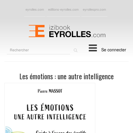
eyrolles.com
editions-eyrolles.com
eyrollespro.com
Rechercher
Se connecter
sur
le
site
Les émotions : une autre intelligence