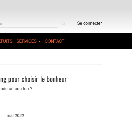
Rechercher
Se connecter
sur
le
site
TUITS
SERVICES
CONTACT
ing pour choisir le bonheur
nde un peu fou ?
mai 2022