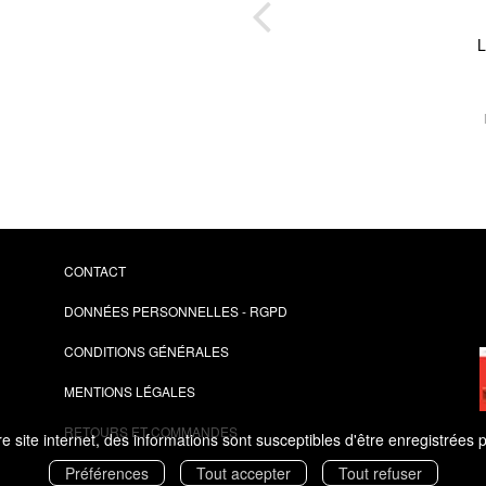
t a
L
s
r une
 top
ure
CONTACT
DONNÉES PERSONNELLES - RGPD
CONDITIONS GÉNÉRALES
MENTIONS LÉGALES
RETOURS ET COMMANDES
 site internet, des informations sont susceptibles d'être enregistrées 
Préférences
Tout accepter
Tout refuser