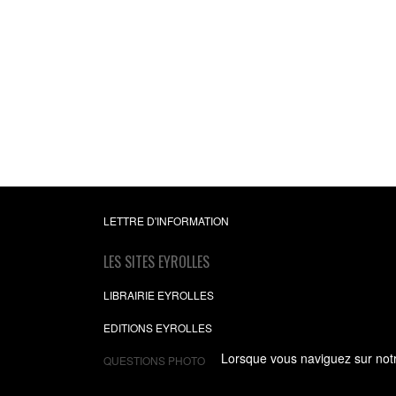
Mon prince charman
déjà deux enfant
Petit guide pratique pou
famille recomposée au
Jessica Hollander
,
La
Farret
9,49 €
LETTRE D'INFORMATION
LES SITES EYROLLES
LIBRAIRIE EYROLLES
EDITIONS EYROLLES
Lorsque vous naviguez sur notre
QUESTIONS PHOTO