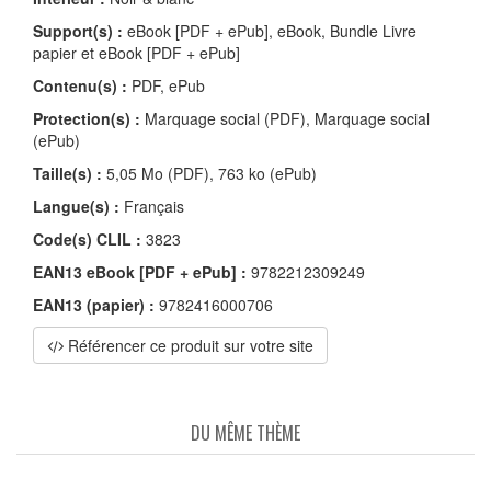
Support(s) :
eBook [PDF + ePub], eBook, Bundle Livre
papier et eBook [PDF + ePub]
Contenu(s) :
PDF, ePub
Protection(s) :
Marquage social (PDF), Marquage social
(ePub)
Taille(s) :
5,05 Mo (PDF), 763 ko (ePub)
Langue(s) :
Français
Code(s) CLIL :
3823
EAN13 eBook [PDF + ePub] :
9782212309249
EAN13 (papier) :
9782416000706
Référencer ce produit sur votre site
DU MÊME THÈME