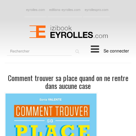
eyrolles.com
editions-eyrolles.com
eyrollespro.com
Rechercher
Se connecter
sur
le
site
Comment trouver sa place quand on ne rentre
dans aucune case