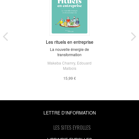
Les rituels en entreprise
La nouvelle énergie de
transformation
Makeba Chamry
,
Edouard
Malbois
15,99 €
LETTRE D'INFORMATION
LES SITES EYROLLES