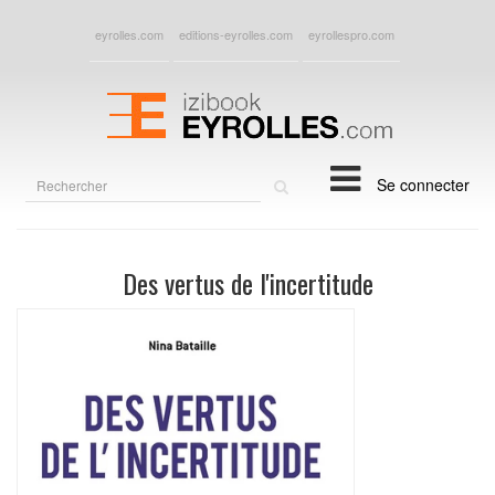
eyrolles.com
editions-eyrolles.com
eyrollespro.com
Rechercher
Se connecter
sur
le
site
Des vertus de l'incertitude