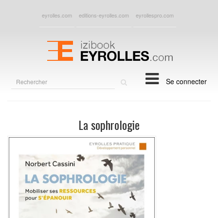
eyrolles.com
editions-eyrolles.com
eyrollespro.com
Rechercher
Se connecter
sur
le
site
La sophrologie