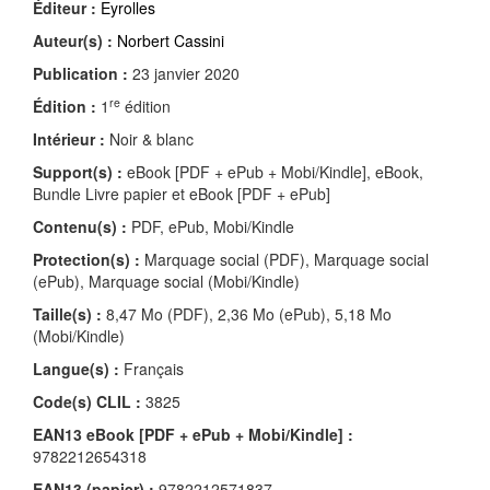
Éditeur :
Eyrolles
Auteur(s) :
Norbert Cassini
Publication :
23 janvier 2020
re
Édition :
1
édition
Intérieur :
Noir & blanc
Support(s) :
eBook [PDF + ePub + Mobi/Kindle], eBook,
Bundle Livre papier et eBook [PDF + ePub]
Contenu(s) :
PDF, ePub, Mobi/Kindle
Protection(s) :
Marquage social (PDF), Marquage social
(ePub), Marquage social (Mobi/Kindle)
Taille(s) :
8,47 Mo (PDF), 2,36 Mo (ePub), 5,18 Mo
(Mobi/Kindle)
Langue(s) :
Français
Code(s) CLIL :
3825
EAN13 eBook [PDF + ePub + Mobi/Kindle] :
9782212654318
EAN13 (papier) :
9782212571837