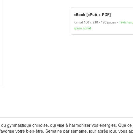
eBook [ePub + PDF]
format 150 x 210
176 pages
Téléchar
après achat
, ou gymnastique chinoise, qui vise à harmoniser vos énergies. Que ce 
g favorise votre bien-être. Semaine par semaine, jour après jour, vous a