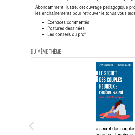
Abondamment illustré, cet ouvrage pédagogique pr
les enchaînements pour retrouver le tonus vous aid
Exercices commentés
Postures dessinées
Les conseils du prof
DU MÊME THÈME
Le secret des couple
Le Taï-chi
heureux : l'égoïsme