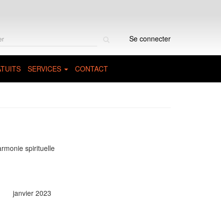
Rechercher
Se connecter
sur
le
site
TUITS
SERVICES
CONTACT
rmonie spirituelle
janvier 2023