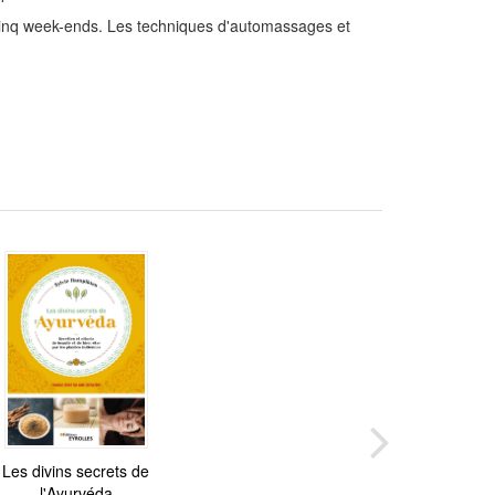
inq week-ends. Les techniques d'automassages et
Nerf vague : Adieu
Les divins secrets de
ss, anxiété, timidité...
l'Ayurvéda