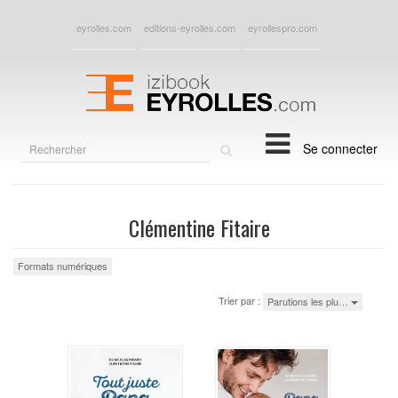
eyrolles.com
editions-eyrolles.com
eyrollespro.com
Rechercher
Se connecter
sur
le
site
Clémentine Fitaire
Formats numériques
Trier par :
Parutions les plu…