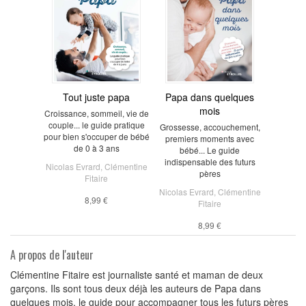
Tout juste papa
Papa dans quelques
mois
Croissance, sommeil, vie de
couple... le guide pratique
Grossesse, accouchement,
pour bien s'occuper de bébé
premiers moments avec
de 0 à 3 ans
bébé... Le guide
indispensable des futurs
Nicolas Evrard
,
Clémentine
pères
Fitaire
Nicolas Evrard
,
Clémentine
8,99 €
Fitaire
8,99 €
A propos de l'auteur
Clémentine Fitaire est journaliste santé et maman de deux
garçons. Ils sont tous deux déjà les auteurs de Papa dans
quelques mois, le guide pour accompagner tous les futurs pères