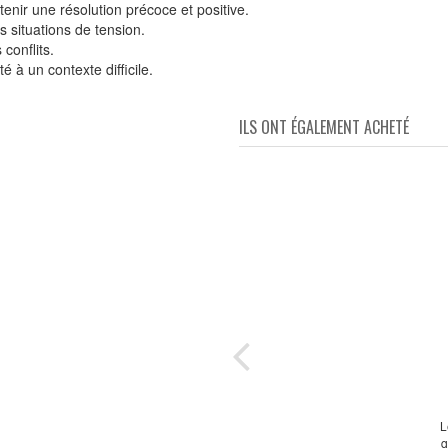
enir une résolution précoce et positive.
s situations de tension.
conflits.
 à un contexte difficile.
ILS ONT ÉGALEMENT ACHETÉ
r un
L
q