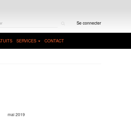
Rechercher
Se connecter
sur
le
site
TUITS
SERVICES
CONTACT
mai 2019