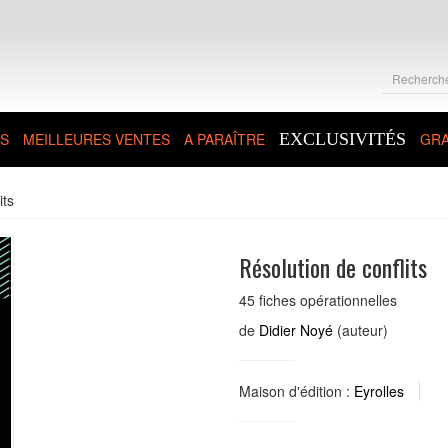
S
MEILLEURES VENTES
A PARAÎTRE
EXCLUSIVITÉS
GRA
its
Résolution de conflits
45 fiches opérationnelles
de
Didier Noyé
(auteur)
Maison d'édition :
Eyrolles