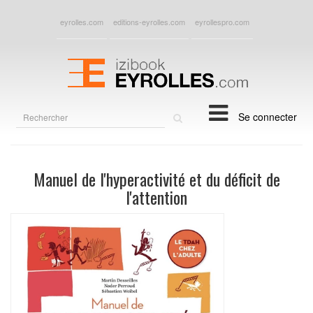
eyrolles.com
editions-eyrolles.com
eyrollespro.com
Rechercher
Se connecter
sur
le
site
Manuel de l'hyperactivité et du déficit de
l'attention