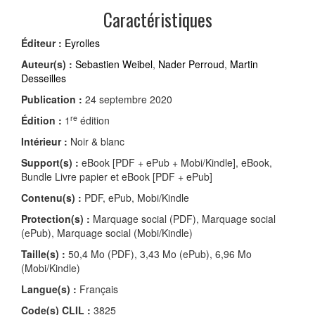
Caractéristiques
Éditeur :
Eyrolles
Auteur(s) :
Sebastien Weibel
,
Nader Perroud
,
Martin
Desseilles
Publication :
24 septembre 2020
re
Édition :
1
édition
Intérieur :
Noir & blanc
Support(s) :
eBook [PDF + ePub + Mobi/Kindle], eBook,
Bundle Livre papier et eBook [PDF + ePub]
Contenu(s) :
PDF, ePub, Mobi/Kindle
Protection(s) :
Marquage social (PDF), Marquage social
(ePub), Marquage social (Mobi/Kindle)
Taille(s) :
50,4 Mo (PDF), 3,43 Mo (ePub), 6,96 Mo
(Mobi/Kindle)
Langue(s) :
Français
Code(s) CLIL :
3825