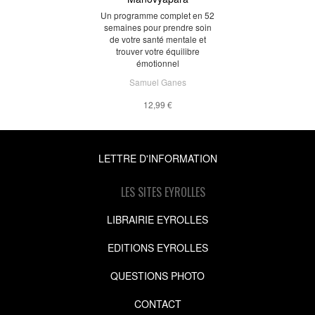
Un programme complet en 52
semaines pour prendre soin
de votre santé mentale et
trouver votre équilibre
émotionnel
Samuel Ganes
12,99 €
LETTRE D'INFORMATION
LES SITES EYROLLES
LIBRAIRIE EYROLLES
EDITIONS EYROLLES
QUESTIONS PHOTO
CONTACT