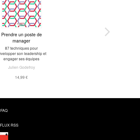
Prendre un poste de
manager
87 techniques pour
évelopper son leadership et
engager ses équipes
Julien Godefroy
14,99 €
FAQ
FLUX RSS