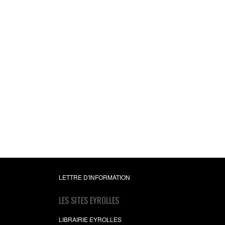
L'art du feedbac
Résoudre les problème
donner du sens au trav
pour motiver vos
collaborateurs
Delphine Tordjman
13,99 €
LETTRE D'INFORMATION
LES SITES EYROLLES
LIBRAIRIE EYROLLES