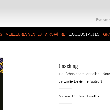
S
MEILLEURES VENTES
A PARAÎTRE
EXCLUSIVITÉS
GRA
Coaching
120 fiches opérationnelles - Nouv
de
Émilie Devienne
(auteur)
Maison d'édition :
Eyrolles