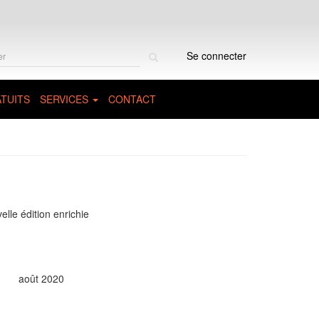
Rechercher
Se connecter
sur
le
site
TUITS
SERVICES
CONTACT
elle édition enrichie
août 2020