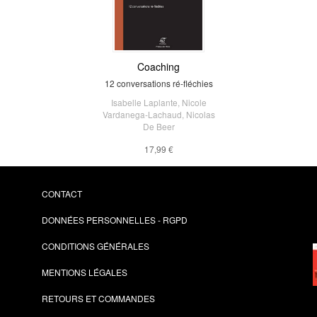
Coaching
12 conversations ré-fléchies
Isabelle Laplante
,
Nicole
Vardanega-Lachaud
,
Nicolas
De Beer
17,99 €
CONTACT
DONNÉES PERSONNELLES - RGPD
CONDITIONS GÉNÉRALES
MENTIONS LÉGALES
RETOURS ET COMMANDES