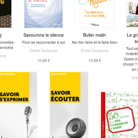
g
Savourons le silence
Buller malin
Le gr
s
onnelles -
Pour se reconnecter à soi
Ne rien faire et le faire bien
enrichie
Tout sa
Émilie Devienne
Émilie Devienne
l'intérê
enne
Quels cr
10,99 €
10,99 €
choisir 
on 
Émi