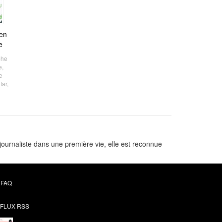
ien
e
phe
e
,
e
tar
,
journaliste dans une première vie, elle est reconnue
FAQ
FLUX RSS