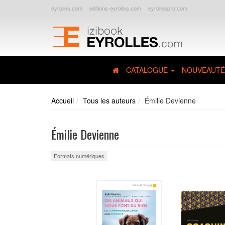
eyrolles.com
editions-eyrolles.com
eyrollespro.com
CATALOGUE
NOUVEAUTÉ
Accueil
Tous les auteurs
Émilie Devienne
Émilie Devienne
Formats numériques