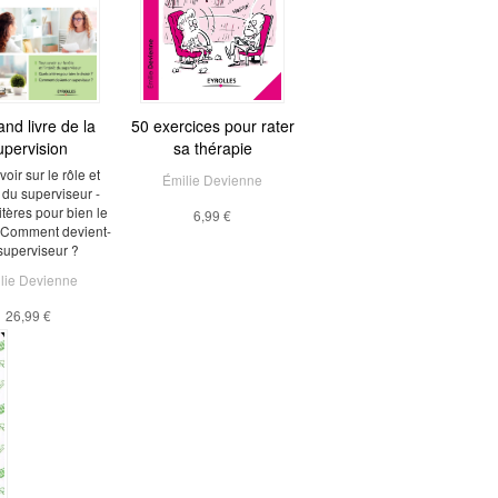
and livre de la
50 exercices pour rater
upervision
sa thérapie
voir sur le rôle et
Émilie Devienne
t du superviseur -
itères pour bien le
6,99 €
? Comment devient-
superviseur ?
lie Devienne
26,99 €