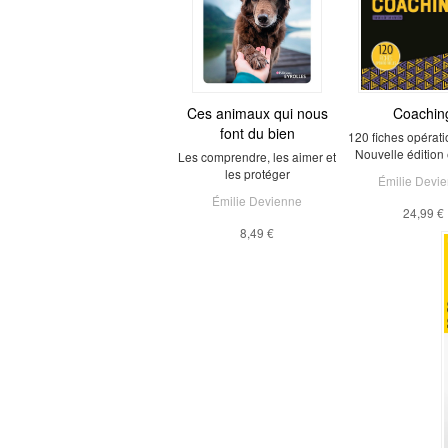
Ces animaux qui nous
Coachin
font du bien
120 fiches opérati
Nouvelle édition 
Les comprendre, les aimer et
les protéger
Émilie Devi
Émilie Devienne
24,99 €
8,49 €