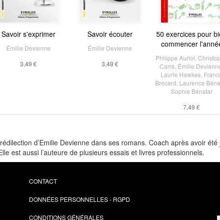
Savoir s'exprimer
Savoir écouter
50 exercices pour b
commencer l'anné
Émilie Devienne
Émilie Devienne
Philippe Auriol
,
Christo
3,49 €
3,49 €
Carré
,
Émilie Devienn
Laurie Hawkes
,
Franc
Brécard
,
Laurence Béna
Sophie Bénatar
7,49 €
prédilection d’Emilie Devienne dans ses romans. Coach après avoir été 
lle est aussi l’auteure de plusieurs essais et livres professionnels.
CONTACT
DONNÉES PERSONNELLES - RGPD
CONDITIONS GÉNÉRALES