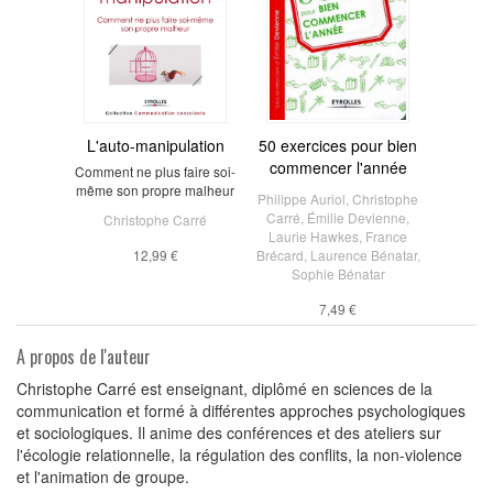
L'auto-manipulation
50 exercices pour bien
commencer l'année
Comment ne plus faire soi-
même son propre malheur
Philippe Auriol
,
Christophe
Carré
,
Émilie Devienne
,
Christophe Carré
Laurie Hawkes
,
France
12,99 €
Brécard
,
Laurence Bénatar
,
Sophie Bénatar
7,49 €
A propos de l'auteur
Christophe Carré est enseignant, diplômé en sciences de la
communication et formé à différentes approches psychologiques
et sociologiques. Il anime des conférences et des ateliers sur
l'écologie relationnelle, la régulation des conflits, la non-violence
et l'animation de groupe.