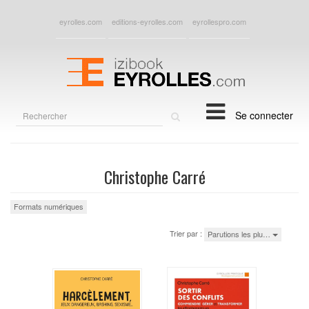
eyrolles.com
editions-eyrolles.com
eyrollespro.com
Rechercher
Se connecter
sur
le
site
Christophe Carré
Formats numériques
Trier par :
Parutions les plu…