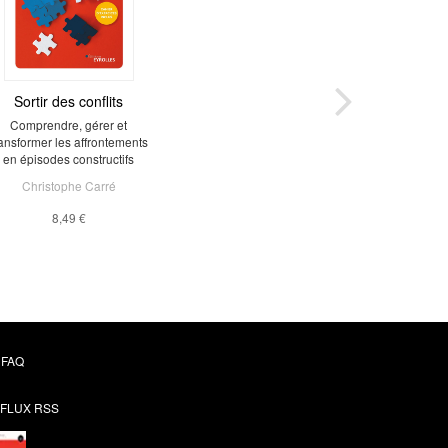
Sortir des conflits
Comprendre, gérer et
ransformer les affrontements
en épisodes constructifs
Christophe Carré
8,49 €
FAQ
FLUX RSS