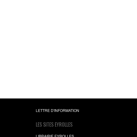
Gérer vos priorité
Dans un temps limit
Didier Noyé
8,49 €
LETTRE D'INFORMATION
LES SITES EYROLLES
LIBRAIRIE EYROLLES