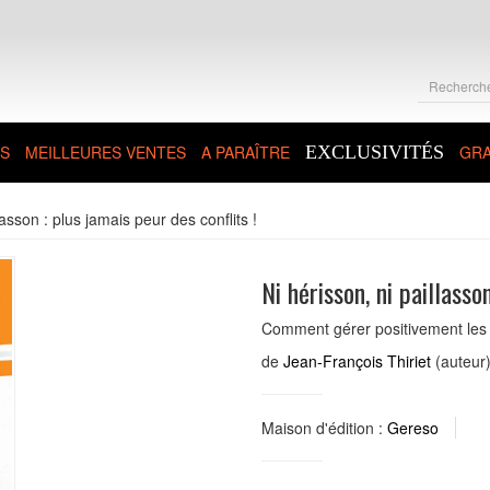
S
MEILLEURES VENTES
A PARAÎTRE
EXCLUSIVITÉS
GRA
lasson : plus jamais peur des conflits !
Ni hérisson, ni paillasso
Comment gérer positivement les re
de
Jean-François Thiriet
(auteur
Maison d'édition :
Gereso