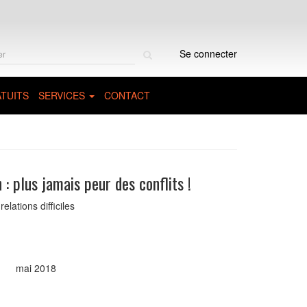
Rechercher
Se connecter
sur
le
site
TUITS
SERVICES
CONTACT
n : plus jamais peur des conflits !
lations difficiles
)
mai 2018