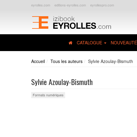
eyrolles.com
editions-eyrolles.com
eyrollespro.com
CATALOGUE
NOUVEAUTÉ
Accueil
Tous les auteurs
Sylvie Azoulay-Bismuth
Sylvie Azoulay-Bismuth
Formats numériques