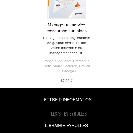
Manager un service
ressources humaines
Stratégie, marketing, contrôle
de gestion des RH : une
vision innovante du
management des RH
François Mouchet
,
Emmanuel
Retif
,
André Leclercq
,
Patrick
M. Georges
17,99 €
LETTRE D'INFORMATION
LES SITES EYROLLES
LIBRAIRIE EYROLLES