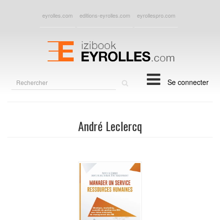
eyrolles.com
editions-eyrolles.com
eyrollespro.com
Rechercher
Se connecter
sur
le
site
André Leclercq