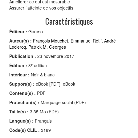
Améliorer ce qui est mesurable
Assurer l'atteinte de vos objectifs
Caractéristiques
Éditeur :
Gereso
Auteur(s) :
François Mouchet
,
Emmanuel Retif
,
André
Leclercq
,
Patrick M. Georges
Publication :
23 novembre 2017
e
Édition :
3
édition
Intérieur :
Noir & blanc
Support(s) :
eBook [PDF], eBook
Contenu(s) :
PDF
Protection(s) :
Marquage social (PDF)
Taille(s) :
3,35 Mo (PDF)
Langue(s) :
Français
Code(s) CLIL :
3189