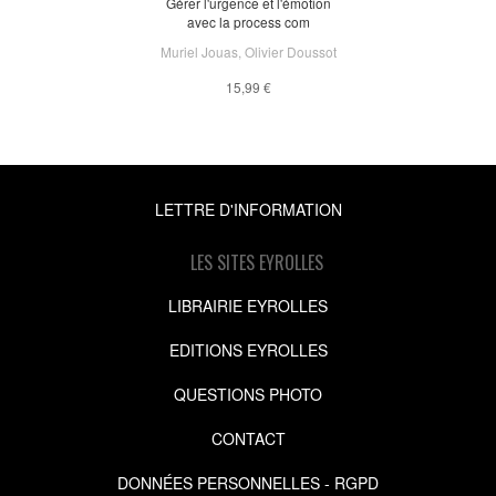
Gérer l'urgence et l'émotion
avec la process com
Muriel Jouas
,
Olivier Doussot
15,99 €
LETTRE D'INFORMATION
LES SITES EYROLLES
LIBRAIRIE EYROLLES
EDITIONS EYROLLES
QUESTIONS PHOTO
CONTACT
DONNÉES PERSONNELLES - RGPD