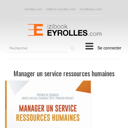
eyrolles.com
editions-eyrolles.com
eyrollespro.com
Rechercher
Se connecter
sur
le
site
Manager un service ressources humaines