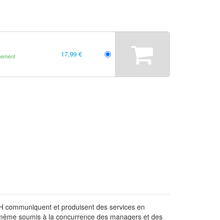
17,99 €
gement
 RH communiquent et produisent des services en
 sont même soumis à la concurrence des managers et des