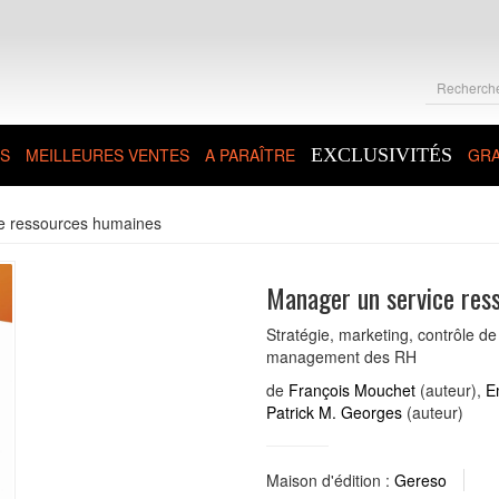
S
MEILLEURES VENTES
A PARAÎTRE
EXCLUSIVITÉS
GRA
e ressources humaines
Manager un service res
Stratégie, marketing, contrôle d
management des RH
de
François Mouchet
(auteur),
E
Patrick M. Georges
(auteur)
Maison d'édition :
Gereso