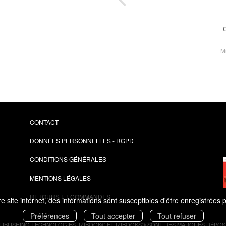
asson
des
G
ement
s
M
t
CONTACT
DONNÉES PERSONNELLES - RGPD
CONDITIONS GÉNÉRALES
MENTIONS LÉGALES
RETOURS ET COMMANDES
 site internet, des informations sont susceptibles d'être enregistrées 
Préférences
Tout accepter
Tout refuser
PUBLISHING TECHNOLOGIES.
IZIBOOK®
ET
IZIBOOKS®
SONT DES MARQUES DÉPOSÉ