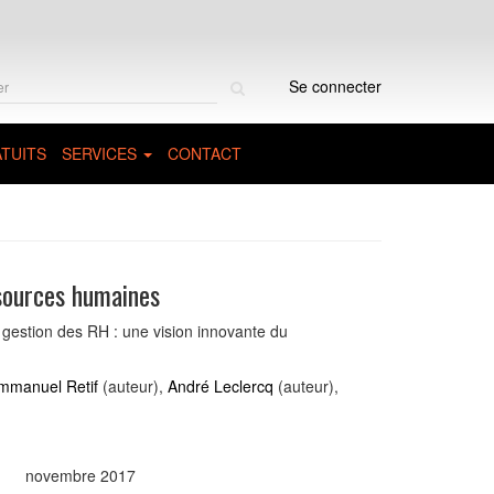
Rechercher
Se connecter
sur
le
site
TUITS
SERVICES
CONTACT
sources humaines
e gestion des RH : une vision innovante du
mmanuel Retif
(auteur),
André Leclercq
(auteur),
novembre 2017