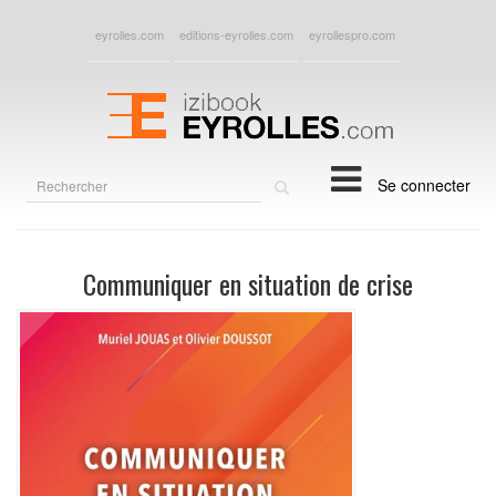
eyrolles.com
editions-eyrolles.com
eyrollespro.com
Rechercher
Se connecter
sur
le
site
Communiquer en situation de crise