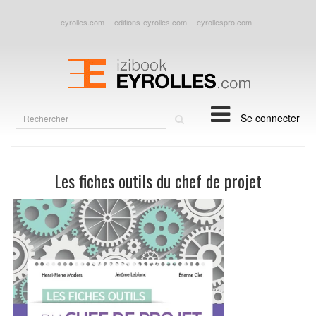
eyrolles.com
editions-eyrolles.com
eyrollespro.com
Rechercher
Se connecter
sur
le
site
Les fiches outils du chef de projet