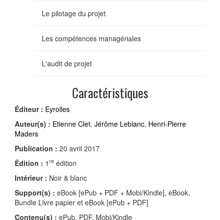
Le pilotage du projet
Les compétences managériales
L'audit de projet
Caractéristiques
Éditeur :
Eyrolles
Auteur(s) :
Etienne Clet
,
Jérôme Leblanc
,
Henri-Pierre
Maders
Publication :
20 avril 2017
re
Édition :
1
édition
Intérieur :
Noir & blanc
Support(s) :
eBook [ePub + PDF + Mobi/Kindle], eBook,
Bundle Livre papier et eBook [ePub + PDF]
Contenu(s) :
ePub, PDF, Mobi/Kindle