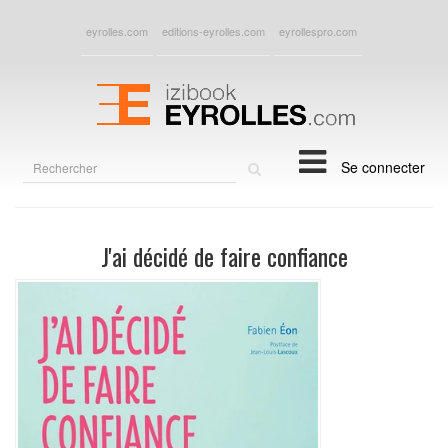
eyrolles.com
editions-eyrolles.com
eyrollespro.com
Rechercher
Se connecter
sur
le
site
J'ai décidé de faire confiance