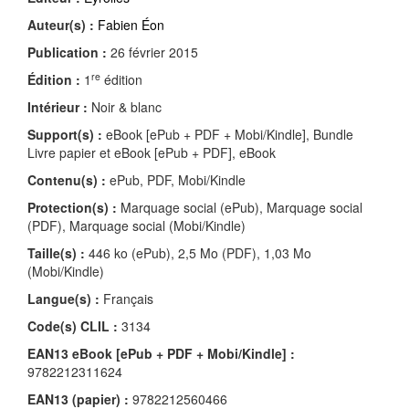
Auteur(s) :
Fabien Éon
Publication :
26 février 2015
re
Édition :
1
édition
Intérieur :
Noir & blanc
Support(s) :
eBook [ePub + PDF + Mobi/Kindle], Bundle
Livre papier et eBook [ePub + PDF], eBook
Contenu(s) :
ePub, PDF, Mobi/Kindle
Protection(s) :
Marquage social (ePub), Marquage social
(PDF), Marquage social (Mobi/Kindle)
Taille(s) :
446 ko (ePub), 2,5 Mo (PDF), 1,03 Mo
(Mobi/Kindle)
Langue(s) :
Français
Code(s) CLIL :
3134
EAN13 eBook [ePub + PDF + Mobi/Kindle] :
9782212311624
EAN13 (papier) :
9782212560466