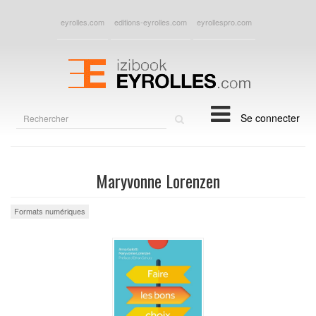
eyrolles.com
editions-eyrolles.com
eyrollespro.com
Rechercher
Se connecter
sur
le
site
Maryvonne Lorenzen
Formats numériques