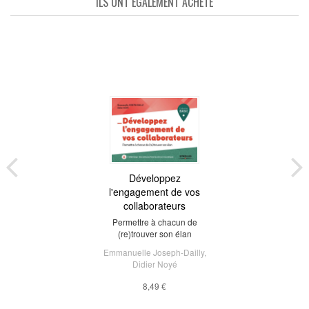
ILS ONT ÉGALEMENT ACHETÉ
Développez
l'engagement de vos
collaborateurs
Permettre à chacun de
(re)trouver son élan
Emmanuelle Joseph-Dailly
,
Didier Noyé
8,49 €