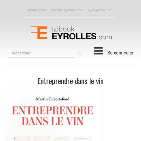
eyrolles.com
editions-eyrolles.com
eyrollespro.com
Rechercher
Se connecter
sur
le
site
Entreprendre dans le vin