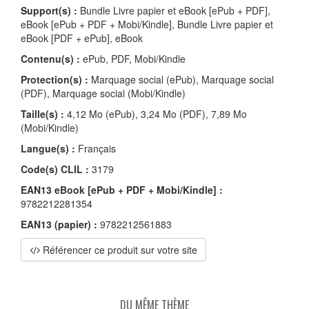
Support(s) :
Bundle Livre papier et eBook [ePub + PDF],
eBook [ePub + PDF + Mobi/Kindle], Bundle Livre papier et
eBook [PDF + ePub], eBook
Contenu(s) :
ePub, PDF, Mobi/Kindle
Protection(s) :
Marquage social (ePub), Marquage social
(PDF), Marquage social (Mobi/Kindle)
Taille(s) :
4,12 Mo (ePub), 3,24 Mo (PDF), 7,89 Mo
(Mobi/Kindle)
Langue(s) :
Français
Code(s) CLIL :
3179
EAN13 eBook [ePub + PDF + Mobi/Kindle] :
9782212281354
EAN13 (papier) :
9782212561883
Référencer ce produit sur votre site
DU MÊME THÈME