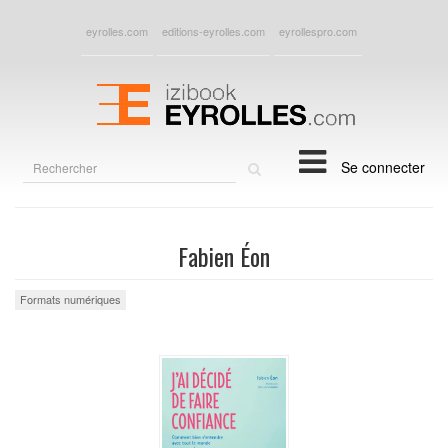
eyrolles.com
editions-eyrolles.com
eyrollespro.com
Rechercher
Se connecter
sur
le
site
Fabien Éon
Formats numériques