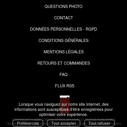
QUESTIONS PHOTO
CONTACT
DONNÉES PERSONNELLES - RGPD
CONDITIONS GÉNÉRALES
MENTIONS LÉGALES
RETOURS ET COMMANDES
FAQ
FLUX RSS
Lorsque vous naviguez sur notre site internet, des
informations sont susceptibles d'être enregistrées pour
optimiser votre expérience.
COPYRIGHT © 2026 IZIBOOK.EYROLLES.COM ET NUXOS PUBLISHING
Préférences
Tout accepter
Tout refuser
TECHNOLOGIES.
IZIBOOK®
ET
IZIBOOKS®
SONT DES MARQUES DÉPOSÉES