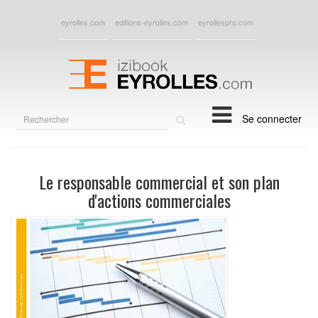
eyrolles.com
editions-eyrolles.com
eyrollespro.com
Rechercher
Se connecter
sur
le
site
Le responsable commercial et son plan
d'actions commerciales