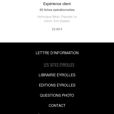
Expérience client
65 fiches opérationnelles
Véronique Bédu
,
Pascale Le
Clech
,
Eric Dadian
23,99 €
LETTRE D'INFORMATION
LES SITES EYROLLES
LIBRAIRIE EYROLLES
EDITIONS EYROLLES
QUESTIONS PHOTO
CONTACT