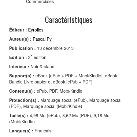
Commerciales
Caractéristiques
Éditeur :
Eyrolles
Auteur(s) :
Pascal Py
Publication :
13 décembre 2013
e
Édition :
2
édition
Intérieur :
Noir & blanc
Support(s) :
eBook [ePub + PDF + Mobi/Kindle], eBook,
Bundle Livre papier et eBook [ePub + PDF]
Contenu(s) :
ePub, PDF, Mobi/Kindle
Protection(s) :
Marquage social (ePub), Marquage social
(PDF), Marquage social (Mobi/Kindle)
Taille(s) :
4,98 Mo (ePub), 3,62 Mo (PDF), 9,18 Mo
(Mobi/Kindle)
Langue(s) :
Français