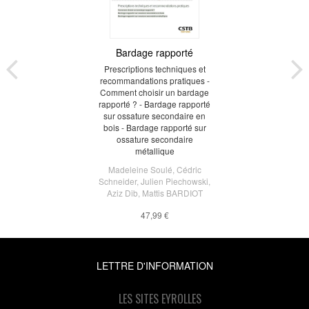
Bardage rapporté
Prescriptions techniques et
recommandations pratiques -
Comment choisir un bardage
rapporté ? - Bardage rapporté
sur ossature secondaire en
bois - Bardage rapporté sur
ossature secondaire
métallique
Madeleine Soulé
,
Cédric
Schneider
,
Julien Piechowski
,
Aziz Dib
,
Mattis BARDIOT
47,99 €
LETTRE D'INFORMATION
LES SITES EYROLLES