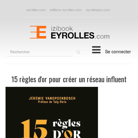
eyrolles.com
editions-eyrolles.com
eyrollespro.com
Rechercher
Se connecter
sur
le
site
15 règles d'or pour créer un réseau influent