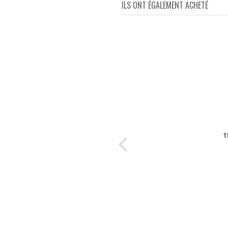
ILS ONT ÉGALEMENT ACHETÉ
s à
1
en
de la
 de