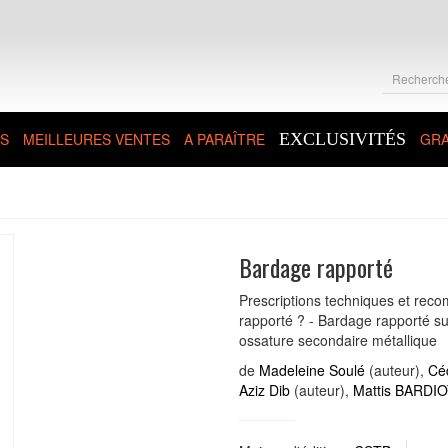
S
MEILLEURES VENTES
A PARAÎTRE
EXCLUSIVITÉS
GRA
Bardage rapporté
Prescriptions techniques et rec
rapporté ? - Bardage rapporté su
ossature secondaire métallique
de
Madeleine Soulé
(auteur),
Cé
Aziz Dib
(auteur),
Mattis BARDI