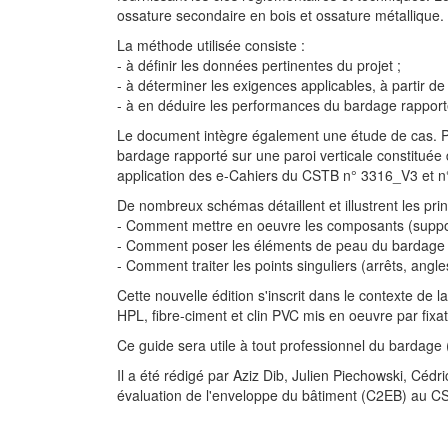
ossature secondaire en bois et ossature métallique. 
La méthode utilisée consiste :
- à définir les données pertinentes du projet ;
- à déterminer les exigences applicables, à partir d
- à en déduire les performances du bardage rapport
Le document intègre également une étude de cas. Po
bardage rapporté sur une paroi verticale constitu
application des e-Cahiers du CSTB n° 3316_V3 et n°
De nombreux schémas détaillent et illustrent les pr
- Comment mettre en oeuvre les composants (supports, 
- Comment poser les éléments de peau du bardage (t
- Comment traiter les points singuliers (arrêts, angl
Cette nouvelle édition s'inscrit dans le contexte de 
HPL, fibre-ciment et clin PVC mis en oeuvre par fixat
Ce guide sera utile à tout professionnel du bardage 
Il a été rédigé par Aziz Dib, Julien Piechowski, Cédr
évaluation de l'enveloppe du bâtiment (C2EB) au C