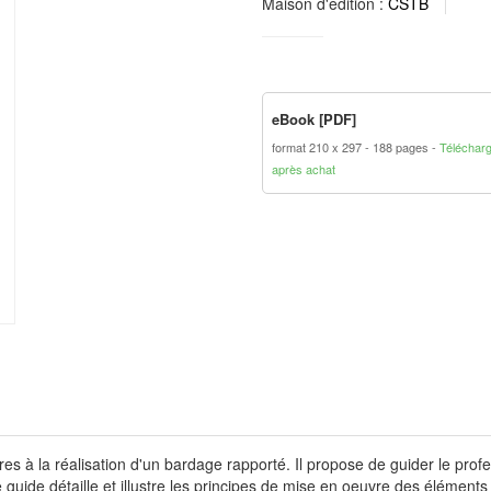
Maison d'édition :
CSTB
eBook [PDF]
format 210 x 297
188 pages
Téléchar
après achat
 à la réalisation d'un bardage rapporté. Il propose de guider le profe
e guide détaille et illustre les principes de mise en oeuvre des élémen