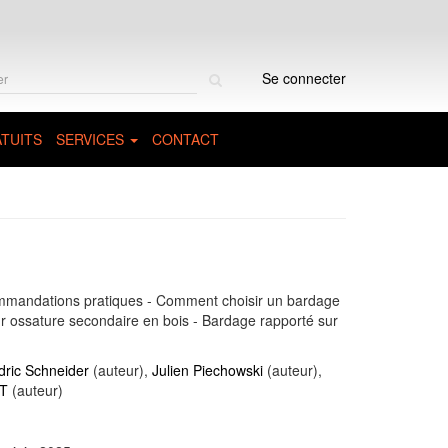
Rechercher
Se connecter
sur
le
site
TUITS
SERVICES
CONTACT
ommandations pratiques - Comment choisir un bardage
r ossature secondaire en bois - Bardage rapporté sur
dric Schneider
(auteur),
Julien Piechowski
(auteur),
OT
(auteur)