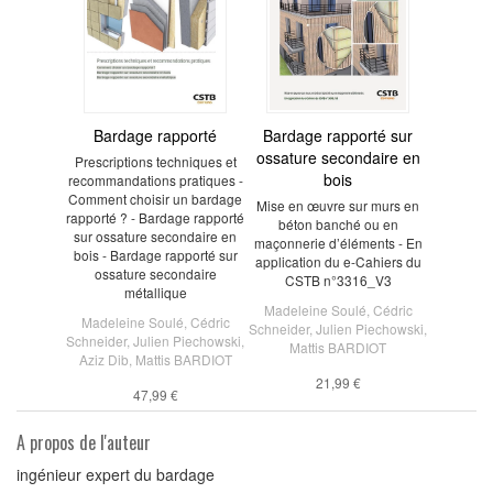
Bardage rapporté
Bardage rapporté sur
ossature secondaire en
Prescriptions techniques et
bois
recommandations pratiques -
Comment choisir un bardage
Mise en œuvre sur murs en
rapporté ? - Bardage rapporté
béton banché ou en
sur ossature secondaire en
maçonnerie d’éléments - En
bois - Bardage rapporté sur
application du e-Cahiers du
ossature secondaire
CSTB n°3316_V3
métallique
Madeleine Soulé
,
Cédric
Madeleine Soulé
,
Cédric
Schneider
,
Julien Piechowski
,
Schneider
,
Julien Piechowski
,
Mattis BARDIOT
Aziz Dib
,
Mattis BARDIOT
21,99 €
47,99 €
A propos de l'auteur
ingénieur expert du bardage