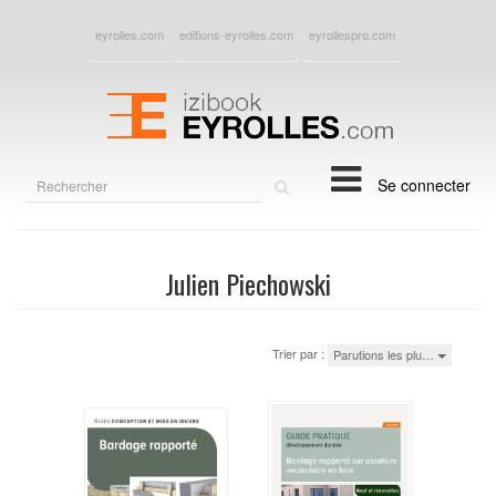
eyrolles.com
editions-eyrolles.com
eyrollespro.com
Rechercher
Se connecter
sur
le
site
Julien Piechowski
Trier par :
Parutions les plu…