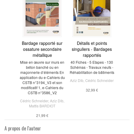
Bardage rapporté sur
Détails et points
ossature secondaire
singuliers - Bardages
métallique
rapportés
Mise en œuvre sur murs en
40 Fiches - 5 Etapes - 130
béton banché ou en
Schémas - Travaux neufs -
maçonnerie d’éléments En
Réhabilitation de bâtiments
application du e-Cahiers du
Aziz Dib
,
Cédric Schneider
CSTB n°3194_V3 et son
modificatif 1, e-Cahiers du
32,99 €
CSTB n°3586_V2
Cédric Schneider
,
Aziz Dib
,
Mattis BARDIOT
21,99 €
A propos de l'auteur