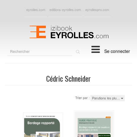
eyrolles.com
editions-eyrolles.com
eyrollespro.com
Rechercher
Se connecter
sur
le
site
Cédric Schneider
Trier par :
Parutions les plu…