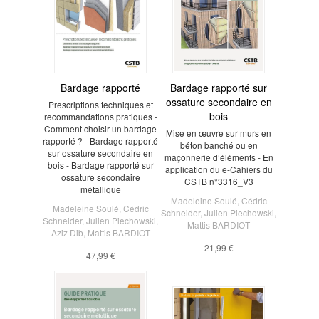
Bardage rapporté
Bardage rapporté sur
ossature secondaire en
Prescriptions techniques et
bois
recommandations pratiques -
Comment choisir un bardage
Mise en œuvre sur murs en
rapporté ? - Bardage rapporté
béton banché ou en
sur ossature secondaire en
maçonnerie d’éléments - En
bois - Bardage rapporté sur
application du e-Cahiers du
ossature secondaire
CSTB n°3316_V3
métallique
Madeleine Soulé
,
Cédric
Madeleine Soulé
,
Cédric
Schneider
,
Julien Piechowski
,
Schneider
,
Julien Piechowski
,
Mattis BARDIOT
Aziz Dib
,
Mattis BARDIOT
21,99 €
47,99 €