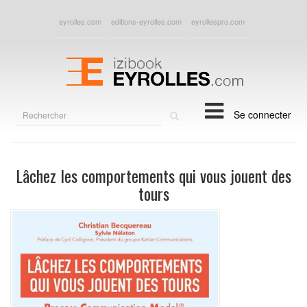
eyrolles.com
editions-eyrolles.com
eyrollespro.com
Rechercher
Se connecter
sur
le
site
Lâchez les comportements qui vous jouent des
tours