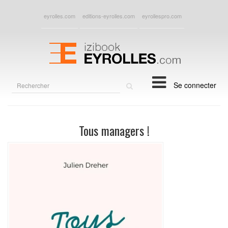
eyrolles.com
editions-eyrolles.com
eyrollespro.com
Rechercher
Se connecter
sur
le
site
Tous managers !