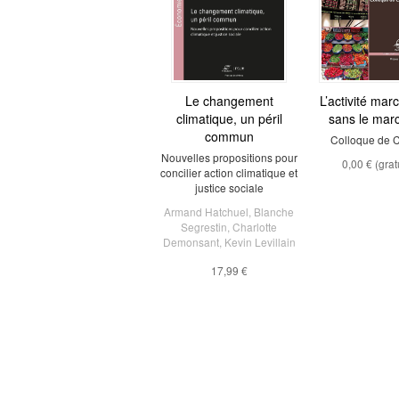
Le changement
L’activité ma
climatique, un péril
sans le mar
commun
Colloque de C
Nouvelles propositions pour
0,00 €
(grat
concilier action climatique et
justice sociale
Armand Hatchuel
,
Blanche
Segrestin
,
Charlotte
Demonsant
,
Kevin Levillain
17,99 €