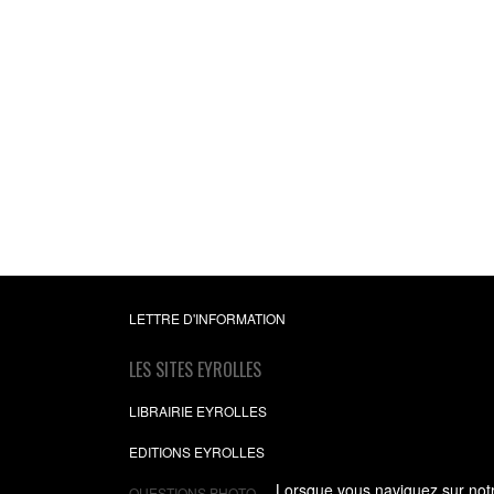
LETTRE D'INFORMATION
LES SITES EYROLLES
LIBRAIRIE EYROLLES
EDITIONS EYROLLES
Lorsque vous naviguez sur notre
QUESTIONS PHOTO