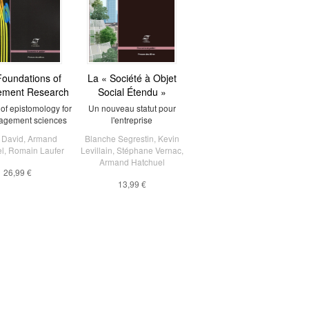
oundations of
La « Société à Objet
ment Research
Social Étendu »
of epistomology for
Un nouveau statut pour
agement sciences
l'entreprise
t David
,
Armand
Blanche Segrestin
,
Kevin
l
,
Romain Laufer
Levillain
,
Stéphane Vernac
,
Armand Hatchuel
26,99 €
13,99 €