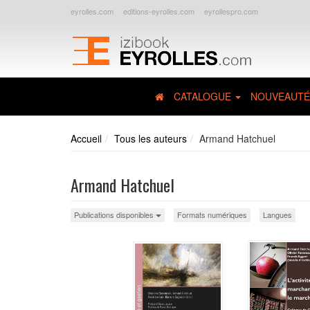
eyrolles.com
editions-eyrolles.com
eyrollespro.com
CATALOGUE
NOUVEAUTÉ
Accueil
Tous les auteurs
Armand Hatchuel
Armand Hatchuel
Publications disponibles
Formats numériques
Langues