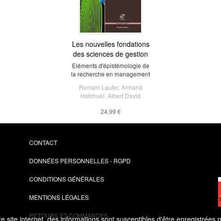
Les nouvelles fondations
des sciences de gestion
Eléments d'épistémologie de
la recherche en management
Romain Laufer
,
Armand
Hatchuel
,
Albert David
24,99 €
CONTACT
DONNÉES PERSONNELLES - RGPD
CONDITIONS GÉNÉRALES
MENTIONS LÉGALES
RETOURS ET COMMANDES
 site internet, des informations sont susceptibles d'être enregistrées 