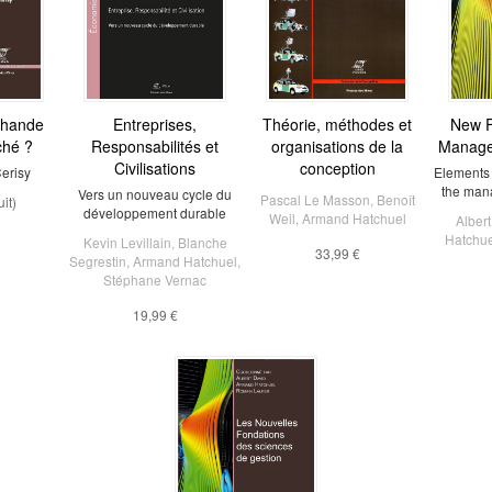
rchande
Entreprises,
Théorie, méthodes et
New F
ché ?
Responsabilités et
organisations de la
Manage
Civilisations
conception
erisy
Elements 
the man
Vers un nouveau cycle du
Pascal Le Masson
,
Benoît
uit)
développement durable
Weil
,
Armand Hatchuel
Alber
Hatchue
Kevin Levillain
,
Blanche
33,99 €
Segrestin
,
Armand Hatchuel
,
Stéphane Vernac
19,99 €