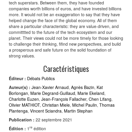
tech superstars. Between them, they have founded
companies worth billions of euros, and have invested billions
more. It would not be an exaggeration to say that they have
helped change the face of the global economy. All of them
share a particular characteristic: they are value-driven, and
committtted to the future of the tech ecosystem and our
planet. Their views could not be more timely for those looking
to challenge their thinking, fifind new perspectives, and build
a prosperous and safe future on the solid foundation of
strong values.
Caractéristiques
Éditeur :
Débats Publics
Auteur(s) :
Jean-Xavier Arnaud
,
Agnès Bazin
,
Kat
Borlongan
,
Marie Degrand-Guillaud
,
Marie Ekeland
,
Charlotte Euzen
,
Jean-François Fallacher
,
Chen Lifang
,
Olivier MATHIOT
,
Christian Miele
,
Michel Paulin
,
Thomas
Plantenga
,
Vincent Sciandra
,
Martin Stephan
Publication :
22 septembre 2021
re
Édition :
1
édition