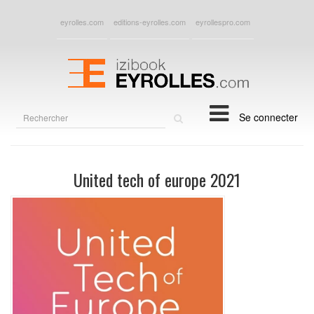
eyrolles.com
editions-eyrolles.com
eyrollespro.com
Rechercher
Se connecter
sur
le
site
United tech of europe 2021