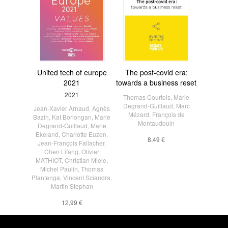
United tech of europe
The post-covid era:
2021
towards a business reset
2021
Thomas Courtois
,
Marie
Degrand-Guillaud
,
Marc
Jean-Xavier Arnaud
,
Agnès
Mézard
,
François de
Bazin
,
Kat Borlongan
,
Marie
Montaudouin
Degrand-Guillaud
,
Marie
Ekeland
,
Charlotte Euzen
,
8,49 €
Jean-François Fallacher
,
Chen Lifang
,
Olivier
MATHIOT
,
Christian Miele
,
Michel Paulin
,
Thomas
Plantenga
,
Vincent Sciandra
,
Martin Stephan
12,99 €