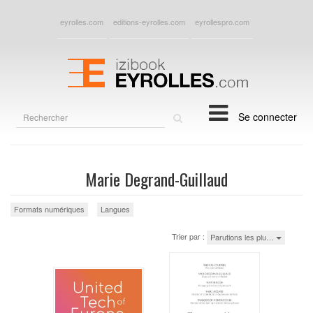
eyrolles.com
editions-eyrolles.com
eyrollespro.com
Rechercher
Se connecter
sur
le
site
Marie Degrand-Guillaud
Formats numériques
Langues
Trier par :
Parutions les plu…