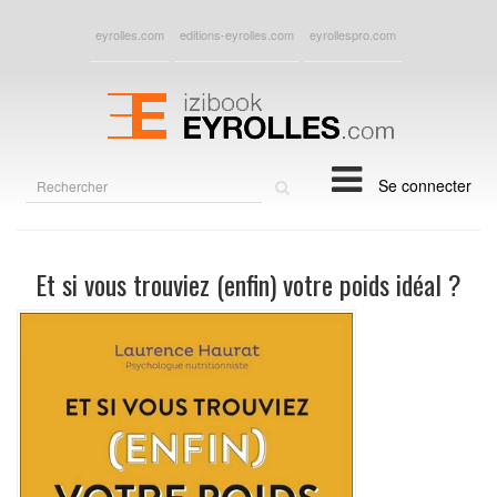
eyrolles.com
editions-eyrolles.com
eyrollespro.com
Rechercher
Se connecter
sur
le
site
Et si vous trouviez (enfin) votre poids idéal ?