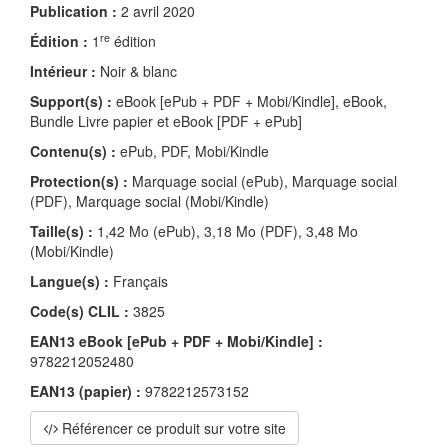
Publication :
2 avril 2020
re
Édition :
1
édition
Intérieur :
Noir & blanc
Support(s) :
eBook [ePub + PDF + Mobi/Kindle], eBook,
Bundle Livre papier et eBook [PDF + ePub]
Contenu(s) :
ePub, PDF, Mobi/Kindle
Protection(s) :
Marquage social (ePub), Marquage social
(PDF), Marquage social (Mobi/Kindle)
Taille(s) :
1,42 Mo (ePub), 3,18 Mo (PDF), 3,48 Mo
(Mobi/Kindle)
Langue(s) :
Français
Code(s) CLIL :
3825
EAN13 eBook [ePub + PDF + Mobi/Kindle] :
9782212052480
EAN13 (papier) :
9782212573152
Référencer ce produit sur votre site