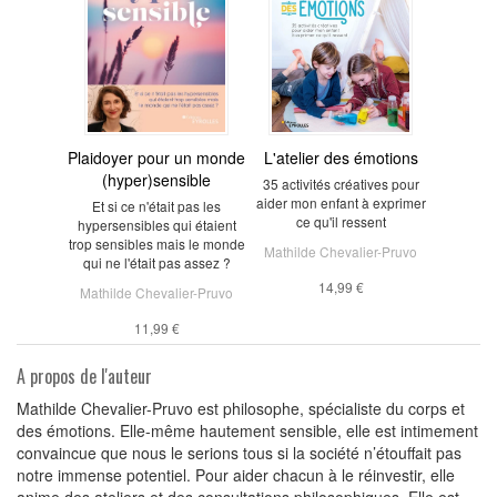
Plaidoyer pour un monde
L'atelier des émotions
(hyper)sensible
35 activités créatives pour
aider mon enfant à exprimer
Et si ce n'était pas les
ce qu'il ressent
hypersensibles qui étaient
trop sensibles mais le monde
Mathilde Chevalier-Pruvo
qui ne l'était pas assez ?
14,99 €
Mathilde Chevalier-Pruvo
11,99 €
A propos de l'auteur
Mathilde Chevalier-Pruvo est philosophe, spécialiste du corps et
des émotions. Elle-même hautement sensible, elle est intimement
convaincue que nous le serions tous si la société n’étouffait pas
notre immense potentiel. Pour aider chacun à le réinvestir, elle
anime des ateliers et des consultations philosophiques. Elle est