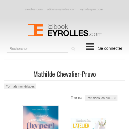
eyrolles.com
editions-eyrolles.com
eyrollespro.com
Rechercher
Se connecter
sur
le
site
Mathilde Chevalier-Pruvo
Formats numériques
Trier par :
Parutions les plu…