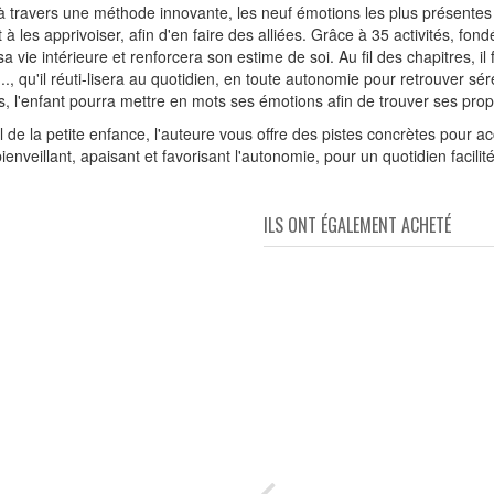
 travers une méthode innovante, les neuf émotions les plus présentes d
 à les apprivoiser, afin d'en faire des alliées. Grâce à 35 activités, fo
a vie intérieure et renforcera son estime de soi. Au fil des chapitres, i
.., qu'il réuti-lisera au quotidien, en toute autonomie pour retrouver s
es, l'enfant pourra mettre en mots ses émotions afin de trouver ses prop
 de la petite enfance, l'auteure vous offre des pistes concrètes pou
nveillant, apaisant et favorisant l'autonomie, pour un quotidien facilité
ILS ONT ÉGALEMENT ACHETÉ