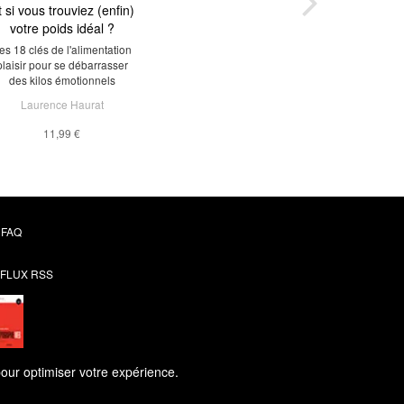
t si vous trouviez (enfin)
votre poids idéal ?
es 18 clés de l'alimentation
plaisir pour se débarrasser
des kilos émotionnels
Laurence Haurat
11,99 €
FAQ
FLUX RSS
pour optimiser votre expérience.