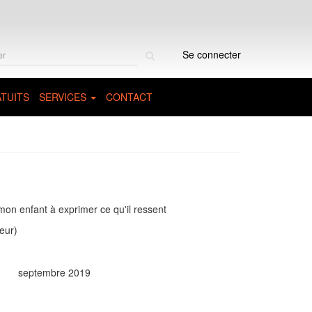
Rechercher
Se connecter
sur
le
site
TUITS
SERVICES
CONTACT
 mon enfant à exprimer ce qu'il ressent
eur)
septembre 2019