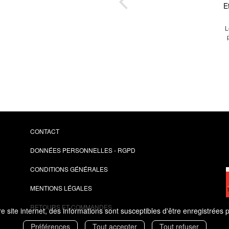
aire
E
seils
L
ant
CONTACT
DONNÉES PERSONNELLES - RGPD
CONDITIONS GÉNÉRALES
MENTIONS LÉGALES
RETOURS ET COMMANDES
 site internet, des informations sont susceptibles d'être enregistrées 
Préférences
Tout accepter
Tout refuser