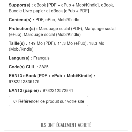
Support(s) :
eBook [PDF + ePub + Mobi/Kindle], eBook,
Bundle Livre papier et eBook [ePub + PDF]
Contenu(s) :
PDF, ePub, Mobi/Kindle
Protection(s) :
Marquage social (PDF), Marquage social
(ePub), Marquage social (Mobi/Kindle)
Taille(s) :
149 Mo (PDF), 11,3 Mo (ePub), 18,3 Mo
(Mobi/Kindle)
Langue(s) :
Français
Code(s) CLIL :
3825
EAN13 eBook [PDF + ePub + Mobi/Kindle] :
9782212835175
EAN13 (papier) :
9782212572841
Référencer ce produit sur votre site
ILS ONT ÉGALEMENT ACHETÉ