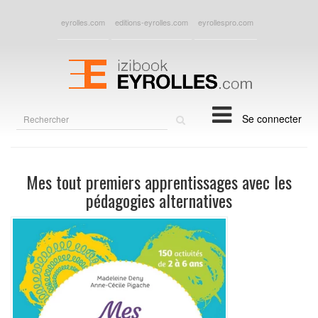
eyrolles.com
editions-eyrolles.com
eyrollespro.com
Rechercher
Se connecter
sur
le
site
Mes tout premiers apprentissages avec les
pédagogies alternatives