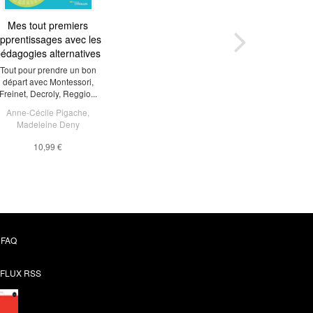
es expériences de
Mes tout premiers
pprentissages avec les
sciences avec
édagogies alternatives
Montessori
ches pour éveiller l'esprit
Tout pour prendre un bon
départ avec Montessori,
scientifique
Freinet, Decroly, Reggio...
arie Ollier
,
Charlotte
Anne-Cécile Pigache
Poussin
,
Madeleine Deny
13,99 €
10,99 €
FAQ
FLUX RSS