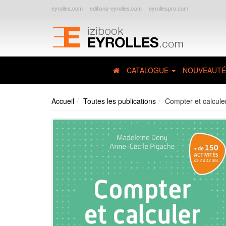
eyrolles.com
editions-eyrolles.com
eyrollespro.com
CATALOGUE
NOUVEAUTÉ
Accueil
Toutes les publications
Compter et calcule