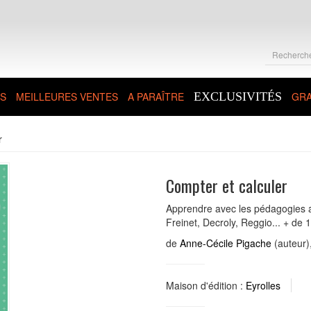
S
MEILLEURES VENTES
A PARAÎTRE
EXCLUSIVITÉS
GRA
r
Compter et calculer
Apprendre avec les pédagogies a
Freinet, Decroly, Reggio... + de 
de
Anne-Cécile Pigache
(auteur)
Maison d'édition :
Eyrolles