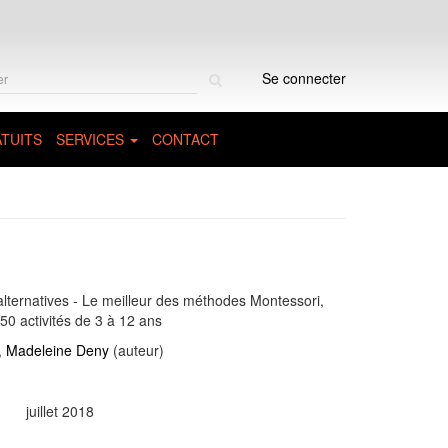
Rechercher
Se connecter
sur
le
site
TUITS
SERVICES
CONTACT
lternatives - Le meilleur des méthodes Montessori,
150 activités de 3 à 12 ans
,
Madeleine Deny
(auteur)
juillet 2018