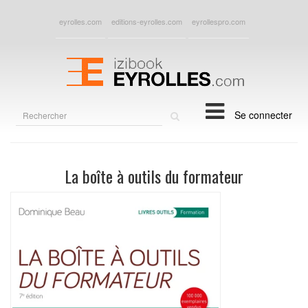
eyrolles.com
editions-eyrolles.com
eyrollespro.com
Rechercher
Se connecter
sur
le
site
La boîte à outils du formateur