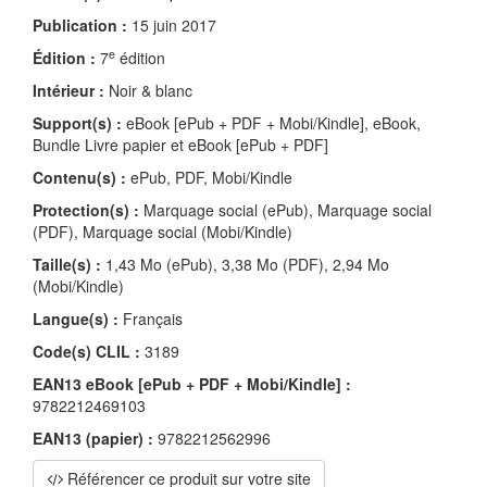
Publication :
15 juin 2017
e
Édition :
7
édition
Intérieur :
Noir & blanc
Support(s) :
eBook [ePub + PDF + Mobi/Kindle], eBook,
Bundle Livre papier et eBook [ePub + PDF]
Contenu(s) :
ePub, PDF, Mobi/Kindle
Protection(s) :
Marquage social (ePub), Marquage social
(PDF), Marquage social (Mobi/Kindle)
Taille(s) :
1,43 Mo (ePub), 3,38 Mo (PDF), 2,94 Mo
(Mobi/Kindle)
Langue(s) :
Français
Code(s) CLIL :
3189
EAN13 eBook [ePub + PDF + Mobi/Kindle] :
9782212469103
EAN13 (papier) :
9782212562996
Référencer ce produit sur votre site