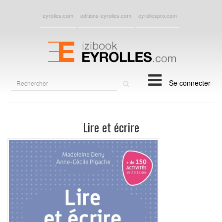
eyrolles.com
editions-eyrolles.com
eyrollespro.com
Rechercher
Se connecter
sur
le
site
Lire et écrire