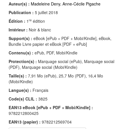
Auteur(s) :
Madeleine Deny
,
Anne-Cécile Pigache
Publication :
5 juillet 2018
re
Édition :
1
édition
Intérieur :
Noir & blanc
Support(s) :
eBook [ePub + PDF + Mobi/Kindle], eBook,
Bundle Livre papier et eBook [PDF + ePub]
Contenu(s) :
ePub, PDF, Mobi/Kindle
Protection(s) :
Marquage social (ePub), Marquage social
(PDF), Marquage social (Mobi/Kindle)
Taille(s) :
7,91 Mo (ePub), 25,7 Mo (PDF), 16,4 Mo
(Mobi/Kindle)
Langue(s) :
Français
Code(s) CLIL :
3825
EAN13 eBook [ePub + PDF + Mobi/Kindle] :
9782212800425
EAN13 (papier) :
9782212569704