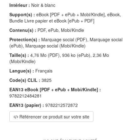
Intérieur :
Noir & blanc
Support(s) :
eBook [PDF + ePub + Mobi/Kindle], eBook,
Bundle Livre papier et eBook [ePub + PDF]
Contenu(s) :
PDF, ePub, Mobi/Kindle
Protection(s) :
Marquage social (PDF), Marquage social
(ePub), Marquage social (Mobi/Kindle)
Taille(s) :
4,76 Mo (PDF), 936 ko (ePub), 2,36 Mo
(Mobi/Kindle)
Langue(s) :
Français
Code(s) CLIL :
3825
EAN13 eBook [PDF + ePub + Mobi/Kindle] :
9782212484281
EAN13 (papier) :
9782212572872
Référencer ce produit sur votre site