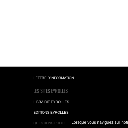
Arrêtez de vous sabo
vous êtes exceptionn
En amour, au travail, 
famille
Bénédicte Ann
6,99 €
LETTRE D'INFORMATION
LES SITES EYROLLES
LIBRAIRIE EYROLLES
EDITIONS EYROLLES
Lorsque vous naviguez sur notre
QUESTIONS PHOTO