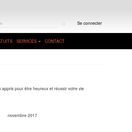
Rechercher
Se connecter
sur
le
site
TUITS
SERVICES
CONTACT
 appris pour être heureux et réussir votre vie
novembre 2017