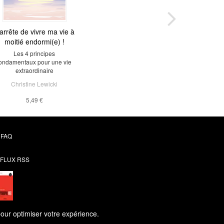
'arrête de vivre ma vie à
moitié endormi(e) !
Les 4 principes
ondamentaux pour une vie
extraordinaire
Christine Lewicki
5,49 €
FAQ
FLUX RSS
pour optimiser votre expérience.