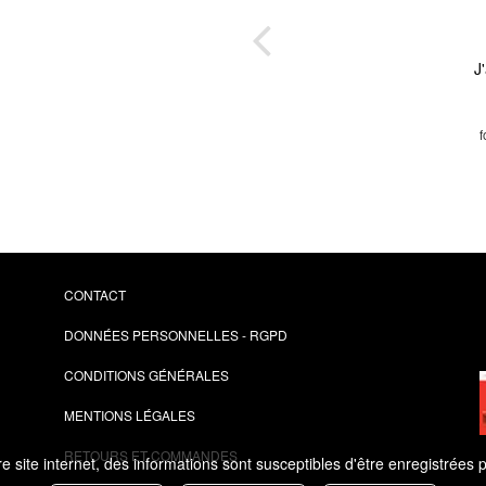
ter,
J
el !
en
f
CONTACT
DONNÉES PERSONNELLES - RGPD
CONDITIONS GÉNÉRALES
MENTIONS LÉGALES
RETOURS ET COMMANDES
 site internet, des informations sont susceptibles d'être enregistrées 