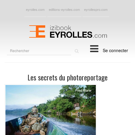
eyrolles.com
editions-eyrolles.com
eyrollespro.com
Rechercher
Se connecter
sur
le
site
Les secrets du photoreportage