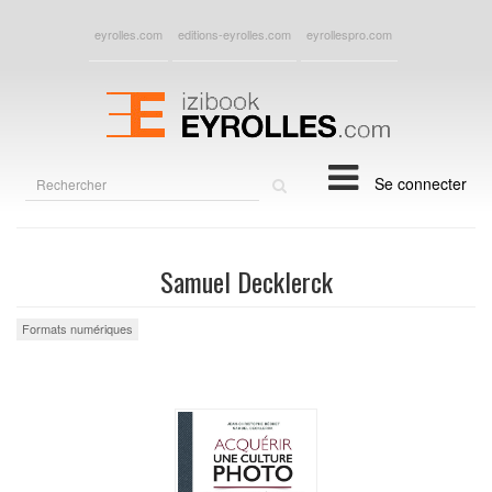
eyrolles.com
editions-eyrolles.com
eyrollespro.com
Rechercher
Se connecter
sur
le
site
Samuel Decklerck
Formats numériques