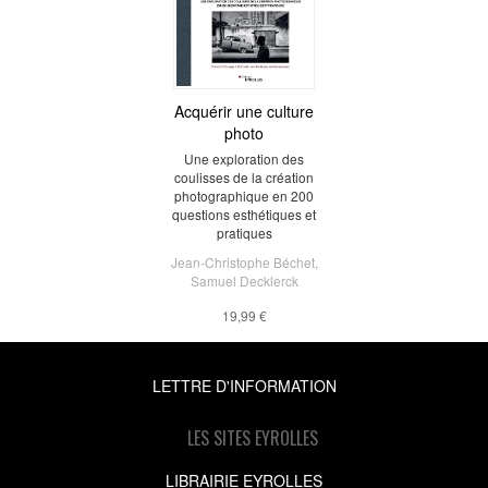
Acquérir une culture
photo
Une exploration des
coulisses de la création
photographique en 200
questions esthétiques et
pratiques
Jean-Christophe Béchet
,
Samuel Decklerck
19,99 €
LETTRE D'INFORMATION
LES SITES EYROLLES
LIBRAIRIE EYROLLES