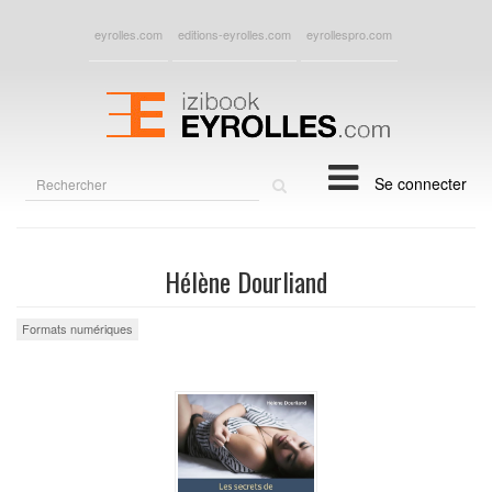
eyrolles.com
editions-eyrolles.com
eyrollespro.com
Rechercher
Se connecter
sur
le
site
Hélène Dourliand
Formats numériques