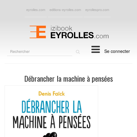
eyrolles.com
editions-eyrolles.com
eyrollespro.com
Rechercher
Se connecter
sur
le
site
Débrancher la machine à pensées