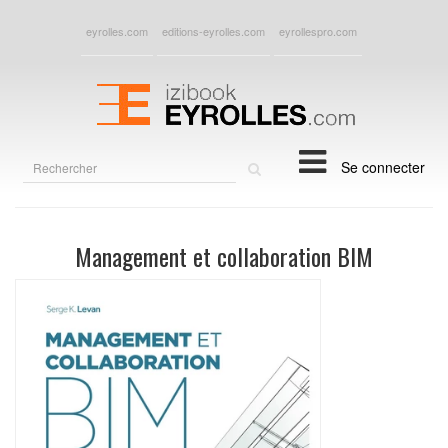
eyrolles.com
editions-eyrolles.com
eyrollespro.com
Rechercher
Se connecter
sur
le
site
Management et collaboration BIM