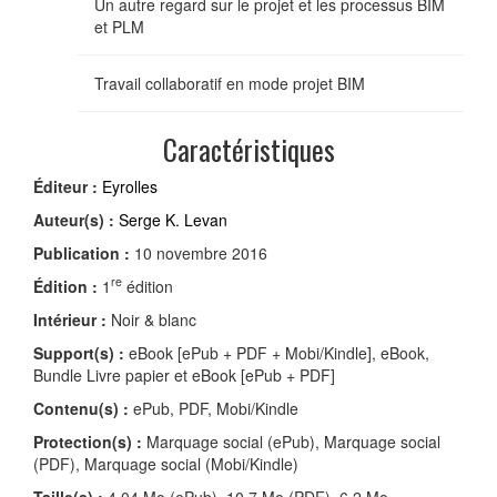
Un autre regard sur le projet et les processus BIM
et PLM
Travail collaboratif en mode projet BIM
Caractéristiques
Éditeur :
Eyrolles
Auteur(s) :
Serge K. Levan
Publication :
10 novembre 2016
re
Édition :
1
édition
Intérieur :
Noir & blanc
Support(s) :
eBook [ePub + PDF + Mobi/Kindle], eBook,
Bundle Livre papier et eBook [ePub + PDF]
Contenu(s) :
ePub, PDF, Mobi/Kindle
Protection(s) :
Marquage social (ePub), Marquage social
(PDF), Marquage social (Mobi/Kindle)
Taille(s) :
4,04 Mo (ePub), 10,7 Mo (PDF), 6,2 Mo