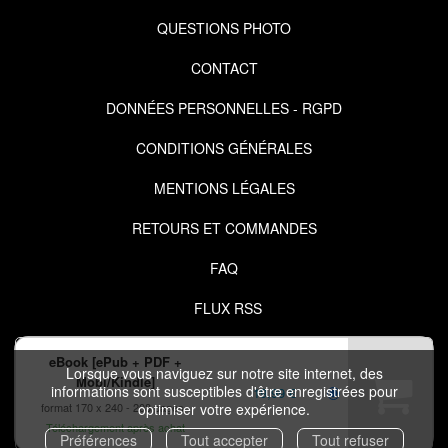
QUESTIONS PHOTO
CONTACT
DONNÉES PERSONNELLES - RGPD
CONDITIONS GÉNÉRALES
MENTIONS LÉGALES
RETOURS ET COMMANDES
FAQ
FLUX RSS
eBook [ePub + PDF +
Lorsque vous naviguez sur notre site internet, des
Mobi/Kindle]
informations sont susceptibles d'être enregistrées pour
19,99 €
format 170 x 240
208 pages
optimiser votre expérience.
COPYRIGHT © 2026 IZIBOOK.EYROLLES.COM ET NUXOS PUBLISHING
Téléchargement après achat
Préférences
Tout accepter
Tout refuser
TECHNOLOGIES.
IZIBOOK®
ET
IZIBOOKS®
SONT DES MARQUES DÉPOSÉES