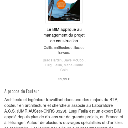
Le BIM appliqué au
management du projet
de construction
Outils, méthodes et flux de
travaux
Brad Hardin
,
Dave McCool
,
Luigi Failla
,
Marie-Claire
Coin
29,99 €
A propos de l'auteur
Architecte et ingénieur travaillant dans une des majors du BTP,
docteur en architecture et chercheur associé au Laboratoire
A.C.S. (UMR AUSser-CNRS 3329), Luigi Failla est un expert BIM
appelé depuis plus de dix ans sur de grands projets, en France et
à l’étranger. Auteur de plusieurs ouvrages spécialisés et d’articles
de recherche, il collabore par ailleurs aux enseignements de