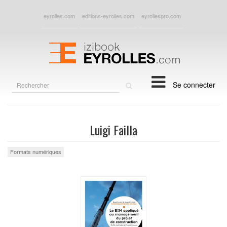
eyrolles.com
editions-eyrolles.com
eyrollespro.com
Rechercher
Se connecter
sur
le
site
Luigi Failla
Formats numériques